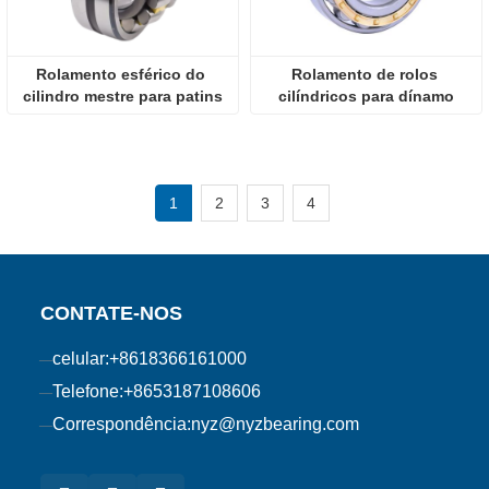
Rolamento esférico do 
Rolamento de rolos 
cilindro mestre para patins
cilíndricos para dínamo
1
2
3
4
CONTATE-NOS
celular:
+8618366161000
Telefone:
+8653187108606
Correspondência:
nyz@nyzbearing.com