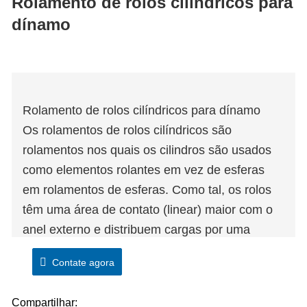
Rolamento de rolos cilíndricos para
dínamo
Rolamento de rolos cilíndricos para dínamo
Os rolamentos de rolos cilíndricos são
rolamentos nos quais os cilindros são usados ​​
como elementos rolantes em vez de esferas
em rolamentos de esferas. Como tal, os rolos
têm uma área de contato (linear) maior com o
anel externo e distribuem cargas por uma
superfície mais ampla. eles têm uma
Contate agora
capacidade de carga radial relativamente alta e
são adequados para altas velocidades. Os
Compartilhar: