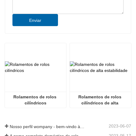
Enviar
Rolamentos de rolos 
Rolamentos de rolos 
cilíndricos
cilíndricos de alta 
estabilidade
2023-06-07
Nosso perfil wompany - bem-vindo à nossa história
2023-05-17
A gama completa doméstica de rolamentos da caixa de engrenagens de energia eólica de 8 MW da Axis Technology saiu com sucesso da linha de montagem