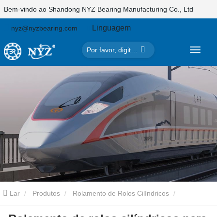
Bem-vindo ao Shandong NYZ Bearing Manufacturing Co., Ltd
Linguagem
nyz@nyzbearing.com
Lar
Produtos
Rolamento de Rolos Cilíndricos
Rolamento de rolos cilíndricos para dínamo