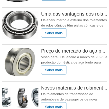
são geralmente projetados em torno dos
bolsos da gaiola para garantir que a
Uma das vantagens dos rolamentos de rolos cônicos - menor espaço de instalação
gaiola, os rolos e os anéis sejam não
Os anéis interno e externo dos rolamentos
travado após a
de rolos cônicos têm pistas cônicas e os
corpos rolantes também são cônicos, o
Saber mais
que é um rolamento separável. As
principais formas estruturais são divididas
de acordo com o número de linhas de
Preço de mercado do aço para rolamentos pode enfraquecer com choque em maio
rolamento: rolamentos de rolos cônicos de
Visão geral: De janeiro a março de 2023, a
uma carreira,
produção doméstica de aço bruto para
rolamentos diminuiu 0,69% em relação ao
Saber mais
ano anterior, e a produção de aço para
rolamentos diminuiu 2,63% em relação ao
ano anterior. Olhando para o mercado de
Novos materiais de rolamentos de caixa de câmbio de carros de passageiros de energia e controle técnico chave do processamento térmico
aço para rolamentos em abril, a tendência
Os rolamentos de transmissão de
geral foi volátil
automóveis de passageiros de nova
energia incluem rolamentos rígidos de
Saber mais