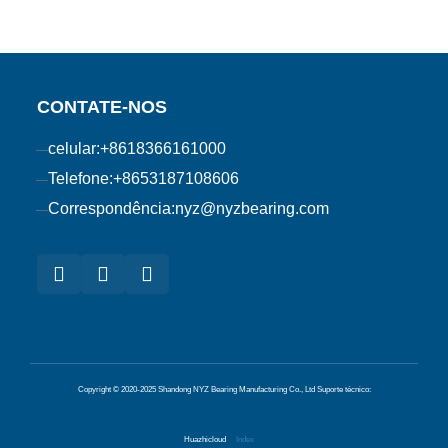
CONTATE-NOS
celular:
+8618366161000
Telefone:
+8653187108606
Correspondência:
nyz@nyzbearing.com
Copyright © 2020-2025 Shandong NYZ Bearing Manufacturing Co., Ltd
Suporte técnico:
Huazhicloud
Index