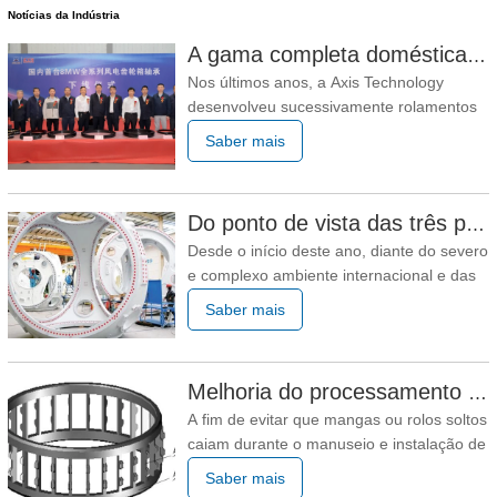
Notícias da Indústria
A gama completa doméstica de rolamentos da caixa de engrenagens de energia eólica de 8 MW da Axis Technology saiu com sucesso da linha de montagem
Nos últimos anos, a Axis Technology
desenvolveu sucessivamente rolamentos
de caixas de engrenagens de energia
Saber mais
eólica 4.XMW, 5.XMW e 6.XMW no campo
dos rolamentos de caixas de engrenagens
de energia eólica. Os rolamentos da caixa
Do ponto de vista das três principais indústrias, a economia se estabilizou e se recuperou no primeiro trimestre
de engrenagens de energia eólica de nível
Desde o início deste ano, diante do severo
8 MW saíram da linha de
e complexo ambiente internacional e das
árduas e árduas tarefas domésticas de
Saber mais
reforma, desenvolvimento e estabilidade,
sob a forte liderança do Comitê Central do
Partido com o camarada Xi Jinping no
Melhoria do processamento do bolso da gaiola e da garra de bloqueio do rolamento de rolos cilíndricos
núcleo, todas as regiões e os
A fim de evitar que mangas ou rolos soltos
departamentos implementaram
caiam durante o manuseio e instalação de
rolamentos de rolos cilíndricos, pontos de
Saber mais
travamento ou garras de travamento [1]