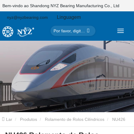
Bem-vindo ao Shandong NYZ Bearing Manufacturing Co., Ltd
Linguagem
nyz@nyzbearing.com
Lar
Produtos
Rolamento de Rolos Cilíndricos
NU426
Rolamento de Rolos Cilíndricos