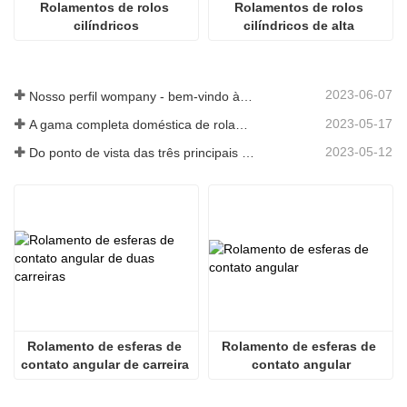
Rolamentos de rolos 
Rolamentos de rolos 
cilíndricos
cilíndricos de alta 
estabilidade
2023-06-07
Nosso perfil wompany - bem-vindo à nossa história
2023-05-17
A gama completa doméstica de rolamentos da caixa de engrenagens de energia eólica de 8 MW da Axis Technology saiu com sucesso da linha de montagem
2023-05-12
Do ponto de vista das três principais indústrias, a economia se estabilizou e se recuperou no primeiro trimestre
Rolamento de esferas de 
Rolamento de esferas de 
contato angular de carreira 
contato angular
dupla