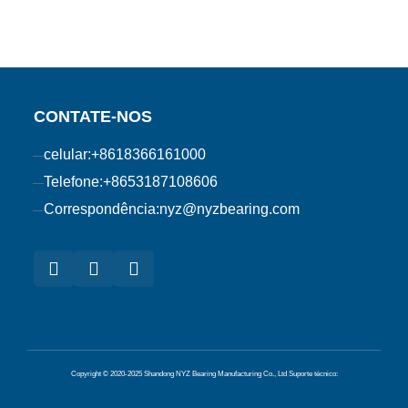
CONTATE-NOS
celular:
+8618366161000
Telefone:
+8653187108606
Correspondência:
nyz@nyzbearing.com
Copyright © 2020-2025 Shandong NYZ Bearing Manufacturing Co., Ltd
Suporte técnico: