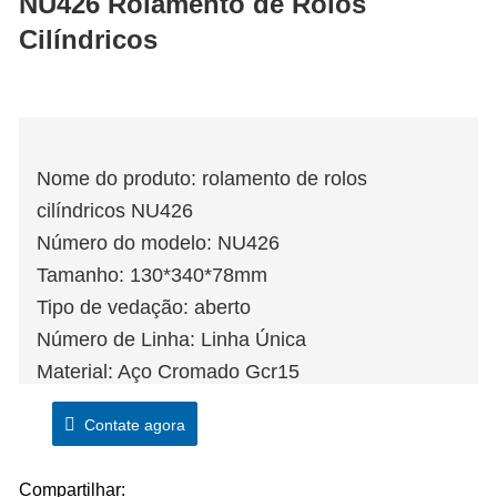
NU426 Rolamento de Rolos
Cilíndricos
Nome do produto: rolamento de rolos
cilíndricos NU426
Número do modelo: NU426
Tamanho: 130*340*78mm
Tipo de vedação: aberto
Número de Linha: Linha Única
Material: Aço Cromado Gcr15
Aplicação: Máquinas para fabricação de papel,
Contate agora
redutores de velocidade, eixos de veículos
ferroviários, rolamentos de caixa de
Compartilhar: