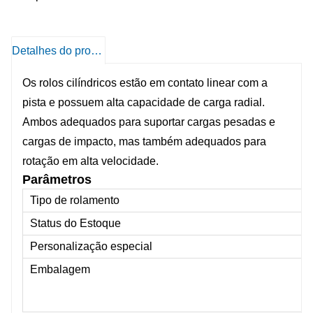
engrenagens, rolos de laminação de
laminadores, trituradores, peneiras vibratórias,
máquinas de impressão, máquinas para
Detalhes do produto
trabalhar madeira, todos os tipos de indústria.
Prazo de entrega:
1-3 dias para amostras ou
Os rolos cilíndricos estão em contato linear com a
pista e possuem alta capacidade de carga radial.
em estoque2) 10-15 dias para pedidos
Ambos adequados para suportar cargas pesadas e
cargas de impacto, mas também adequados para
rotação em alta velocidade.
Parâmetros
Tipo de rolamento
Status do Estoque
Personalização especial
Embalagem