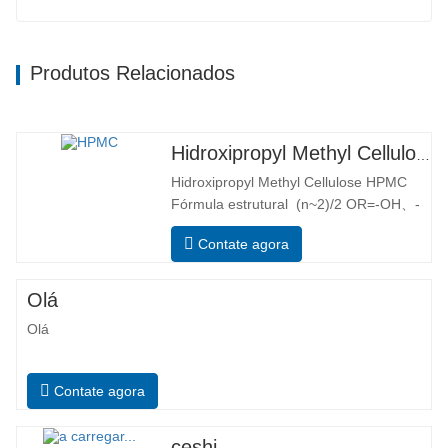
Produtos Relacionados
Hidroxipropyl Methyl Cellulose HPMC
Hidroxipropyl Methyl Cellulose HPMC
Fórmula estrutural (n~2)/2 OR=-OH、-
OCH3、-[OCH2CH(CH3)]nOH ou-
Contate agora
[OCH2CH(CH3)]OCH3 Aplicação
principal Hidroxipropyl methyl cellulose
(HPMC) é uma éter misturada de
Olá
celulose não iónica feita de algodão e
Olá
madeira através da alcalinização, óxido
de propileno e…
Contate agora
ceshi