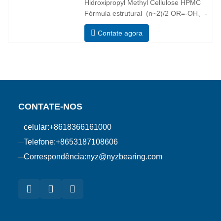
Hidroxipropyl Methyl Cellulose HPMC
Fórmula estrutural (n~2)/2 OR=-OH、-
OCH3、-[OCH2CH(CH3)]nOH ou-
Contate agora
[OCH2CH(CH3)]OCH3 Aplicação
principal Hidroxipropyl methyl cellulose
(HPMC) é uma éter misturada de
celulose não iónica feita de algodão e
madeira através da alcalinização, óxido
de propileno e
CONTATE-NOS
celular:
+8618366161000
Telefone:
+8653187108606
Correspondência:
nyz@nyzbearing.com