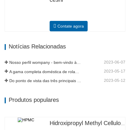
Contate agora
Notícias Relacionadas
2023-06-07
Nosso perfil wompany - bem-vindo à nossa história
2023-05-17
A gama completa doméstica de rolamentos da caixa de engrenagens de energia eólica de 8 MW da Axis Technology saiu com sucesso da linha de montagem
2023-05-12
Do ponto de vista das três principais indústrias, a economia se estabilizou e se recuperou no primeiro trimestre
Produtos populares
Hidroxipropyl Methyl Cellulose HPMC